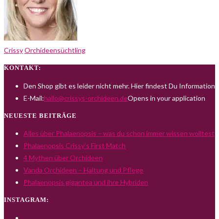
Crissy
Orchideensüchtling
KONTAKT:
Den Shop gibt es leider nicht mehr. Hier findest Du Informatio
E-Mail:
hallo@crissys-orchideen.de
Opens in your application
NEUESTE BEITRÄGE
Alles über Phalaenopsis – was du schon immer wissen wolltest
Phalaenopsis Crissy’s First Match
4 Mythen über Orchideen
Vanda Orchideen – Haltung und Pflege
Phalaenopsis gigantea und ihre Hybriden
INSTAGRAM: