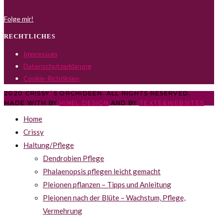
Folge mir!
RECHTLICHES
Impressum
Datenschutzerklärung
Cookie-Richtlinien
2020 CRISSY´S ORCHIDEEN. ALL RIGHTS RESERVED.
MADE WITH
BY
HINEL DESIGN
AND BY
TEXTE&WEBSITES
Home
Crissy
Haltung/Pflege
Dendrobien Pflege
Phalaenopsis pflegen leicht gemacht
Pleionen pflanzen – Tipps und Anleitung
Pleionen nach der Blüte – Wachstum, Pflege,
Vermehrung