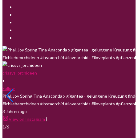
crissys_orchideen
•
Follow
Phal. Joy Spring Tina Anaconda x gigantea - gelungene Kreuzung finde
#ichliebeorchideen #instaorchid #iloveorchids #iloveplants #pflanzen
3 Jahren ago
View on Instagram
|
1/6